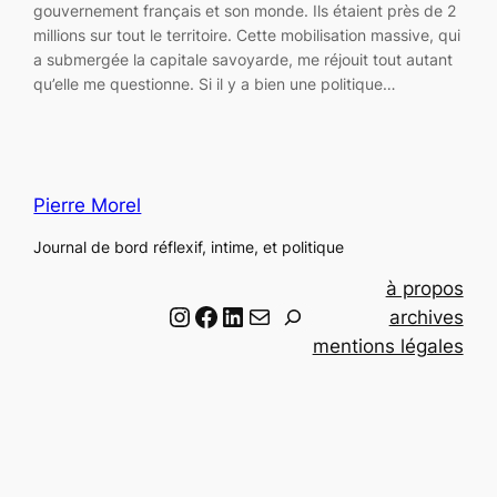
gouvernement français et son monde. Ils étaient près de 2
millions sur tout le territoire. Cette mobilisation massive, qui
a submergée la capitale savoyarde, me réjouit tout autant
qu’elle me questionne. Si il y a bien une politique…
Pierre Morel
Journal de bord réflexif, intime, et politique
à propos
Instagram
Facebook
LinkedIn
Email
R
archives
e
mentions légales
c
h
e
r
c