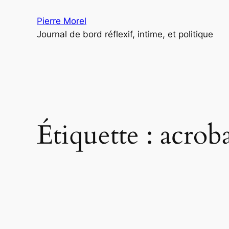
Aller
Pierre Morel
au
Journal de bord réflexif, intime, et politique
contenu
Étiquette :
acrob