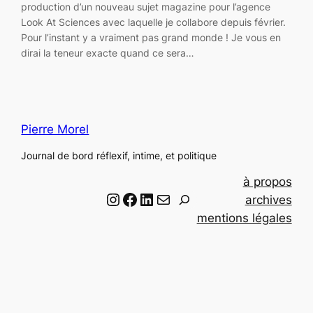
production d’un nouveau sujet magazine pour l’agence
Look At Sciences avec laquelle je collabore depuis février.
Pour l’instant y a vraiment pas grand monde ! Je vous en
dirai la teneur exacte quand ce sera…
Pierre Morel
Journal de bord réflexif, intime, et politique
à propos
Instagram
Facebook
LinkedIn
Email
R
archives
e
mentions légales
c
h
e
r
c