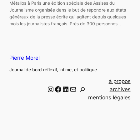
Métallos à Paris une édition spéciale des Assises du
Journalisme organisée dans le but de répondre aux états
généraux de la presse écrite qui agitent depuis quelques
mois les journalistes français. Près de 300 personnes…
Pierre Morel
Journal de bord réflexif, intime, et politique
à propos
Instagram
Facebook
LinkedIn
Email
R
archives
e
mentions légales
c
h
e
r
c