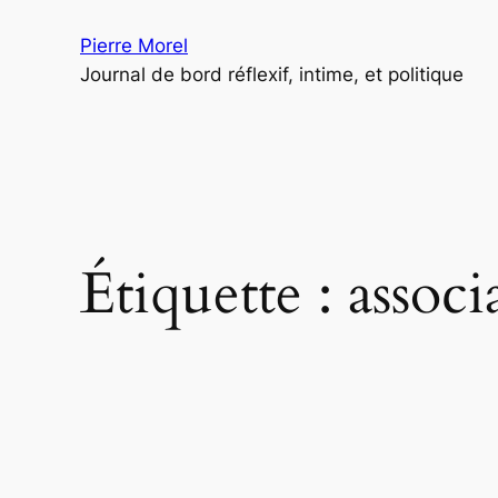
Aller
Pierre Morel
au
Journal de bord réflexif, intime, et politique
contenu
Étiquette :
associ