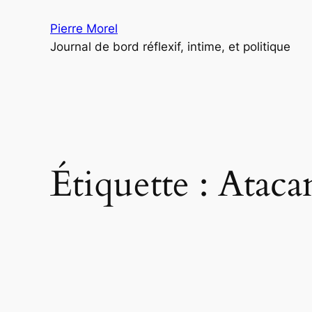
Aller
Pierre Morel
au
Journal de bord réflexif, intime, et politique
contenu
Étiquette :
Ataca