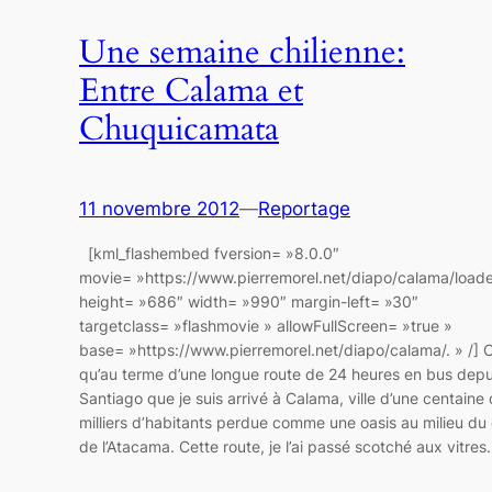
Une semaine chilienne:
Entre Calama et
Chuquicamata
11 novembre 2012
—
Reportage
[kml_flashembed fversion= »8.0.0″
movie= »https://www.pierremorel.net/diapo/calama/loade
height= »686″ width= »990″ margin-left= »30″
targetclass= »flashmovie » allowFullScreen= »true »
base= »https://www.pierremorel.net/diapo/calama/. » /] C
qu’au terme d’une longue route de 24 heures en bus depu
Santiago que je suis arrivé à Calama, ville d’une centaine
milliers d’habitants perdue comme une oasis au milieu du
de l’Atacama. Cette route, je l’ai passé scotché aux vitre