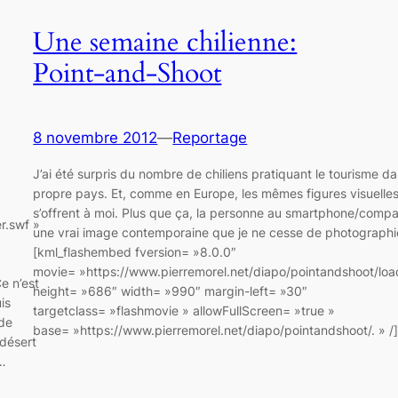
Une semaine chilienne:
Point-and-Shoot
8 novembre 2012
—
Reportage
J’ai été surpris du nombre de chiliens pratiquant le tourisme da
propre pays. Et, comme en Europe, les mêmes figures visuelle
s’offrent à moi. Plus que ça, la personne au smartphone/compa
r.swf »
une vrai image contemporaine que je ne cesse de photographi
[kml_flashembed fversion= »8.0.0″
movie= »https://www.pierremorel.net/diapo/pointandshoot/loa
e n’est
height= »686″ width= »990″ margin-left= »30″
is
targetclass= »flashmovie » allowFullScreen= »true »
 de
base= »https://www.pierremorel.net/diapo/pointandshoot/. » 
 désert
s…