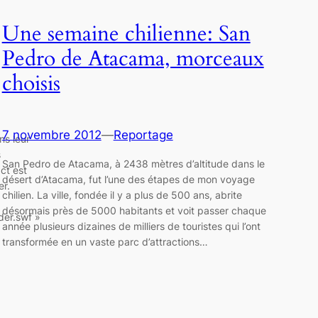
Une semaine chilienne: San
Pedro de Atacama, morceaux
choisis
7 novembre 2012
—
Reportage
ns leur
s
San Pedro de Atacama, à 2438 mètres d’altitude dans le
ct est
désert d’Atacama, fut l’une des étapes de mon voyage
er.
chilien. La ville, fondée il y a plus de 500 ans, abrite
désormais près de 5000 habitants et voit passer chaque
der.swf »
année plusieurs dizaines de milliers de touristes qui l’ont
transformée en un vaste parc d’attractions…
/]