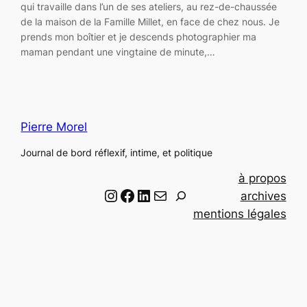
qui travaille dans l’un de ses ateliers, au rez-de-chaussée
de la maison de la Famille Millet, en face de chez nous. Je
prends mon boîtier et je descends photographier ma
maman pendant une vingtaine de minute,…
Pierre Morel
Journal de bord réflexif, intime, et politique
à propos
Instagram
Facebook
LinkedIn
Email
R
archives
e
mentions légales
c
h
e
r
c