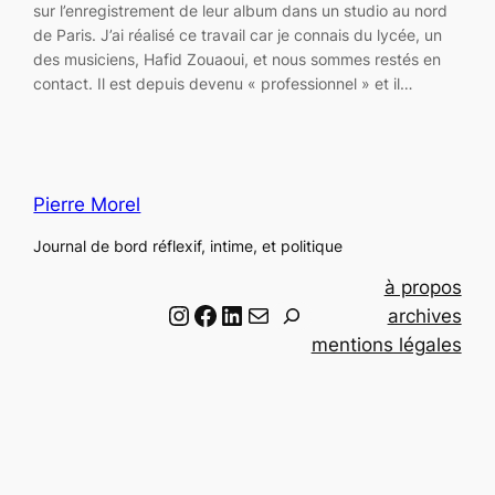
sur l’enregistrement de leur album dans un studio au nord
de Paris. J’ai réalisé ce travail car je connais du lycée, un
des musiciens, Hafid Zouaoui, et nous sommes restés en
contact. Il est depuis devenu « professionnel » et il…
Pierre Morel
Journal de bord réflexif, intime, et politique
à propos
Instagram
Facebook
LinkedIn
Email
R
archives
e
mentions légales
c
h
e
r
c