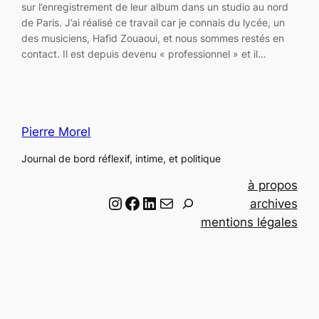
sur l’enregistrement de leur album dans un studio au nord
de Paris. J’ai réalisé ce travail car je connais du lycée, un
des musiciens, Hafid Zouaoui, et nous sommes restés en
contact. Il est depuis devenu « professionnel » et il…
Pierre Morel
Journal de bord réflexif, intime, et politique
à propos
Instagram
Facebook
LinkedIn
Email
R
archives
e
mentions légales
c
h
e
r
c