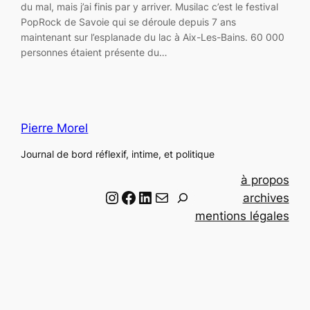
du mal, mais j’ai finis par y arriver. Musilac c’est le festival
PopRock de Savoie qui se déroule depuis 7 ans
maintenant sur l’esplanade du lac à Aix-Les-Bains. 60 000
personnes étaient présente du…
Pierre Morel
Journal de bord réflexif, intime, et politique
à propos
Instagram
Facebook
LinkedIn
Email
R
archives
e
mentions légales
c
h
e
r
c