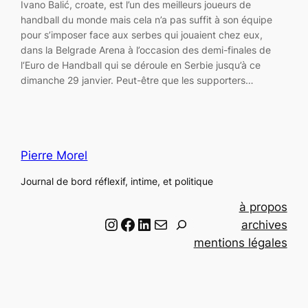
Ivano Balić, croate, est l’un des meilleurs joueurs de
handball du monde mais cela n’a pas suffit à son équipe
pour s’imposer face aux serbes qui jouaient chez eux,
dans la Belgrade Arena à l’occasion des demi-finales de
l‘Euro de Handball qui se déroule en Serbie jusqu’à ce
dimanche 29 janvier. Peut-être que les supporters…
Pierre Morel
Journal de bord réflexif, intime, et politique
à propos
Instagram
Facebook
LinkedIn
Email
R
archives
e
mentions légales
c
h
e