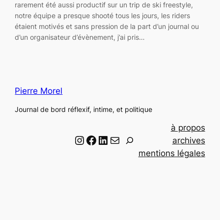
rarement été aussi productif sur un trip de ski freestyle,
notre équipe a presque shooté tous les jours, les riders
étaient motivés et sans pression de la part d’un journal ou
d’un organisateur d’évènement, j’ai pris…
Pierre Morel
Journal de bord réflexif, intime, et politique
à propos
Instagram
Facebook
LinkedIn
Email
R
archives
e
mentions légales
c
h
e
r
c