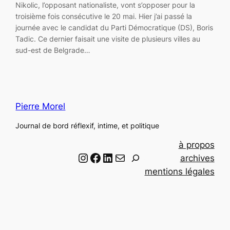
Nikolic, l’opposant nationaliste, vont s’opposer pour la
troisième fois consécutive le 20 mai. Hier j’ai passé la
journée avec le candidat du Parti Démocratique (DS), Boris
Tadic. Ce dernier faisait une visite de plusieurs villes au
sud-est de Belgrade…
Pierre Morel
Journal de bord réflexif, intime, et politique
à propos
Instagram
Facebook
LinkedIn
Email
R
archives
e
mentions légales
c
h
e
r