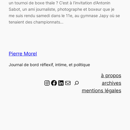
un tournoi de boxe thaïe ? C’est à l’invitation d’Antonin
Sabot, un ami journaliste, photographe et boxeur que je
me suis rendu samedi dans le 11e, au gymnase Japy où se
tenaient des championnats…
Pierre Morel
Journal de bord réflexif, intime, et politique
à propos
Instagram
Facebook
LinkedIn
Email
R
archives
e
mentions légales
c
h
e
r
c