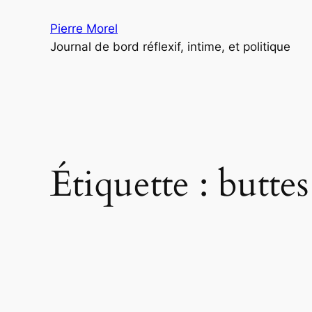
Aller
Pierre Morel
au
Journal de bord réflexif, intime, et politique
contenu
Étiquette :
buttes