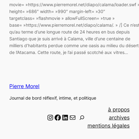
movie= »https://www.pierremorel.net/diapo/calama/loader.swf 
height= »686″ width= »990″ margin-left= »30″
targetclass= »flashmovie » allowFullScreen= »true »
base= »https://www.pierremorel.net/diapo/calama/. » /] Ce n’es
qu’au terme d’une longue route de 24 heures en bus depuis
Santiago que je suis arrivé à Calama, ville d’une centaine de
milliers d’habitants perdue comme une oasis au milieu du désert
de l’Atacama. Cette route, je l’ai passé scotché aux vitres…
Pierre Morel
Journal de bord réflexif, intime, et politique
à propos
Instagram
Facebook
LinkedIn
Email
R
archives
e
mentions légales
c