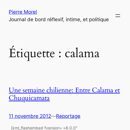
Aller
Pierre Morel
au
Journal de bord réflexif, intime, et politique
contenu
Étiquette :
calama
Une semaine chilienne: Entre Calama et
Chuquicamata
11 novembre 2012
—
Reportage
[kml_flashembed fversion= »8.0.0″