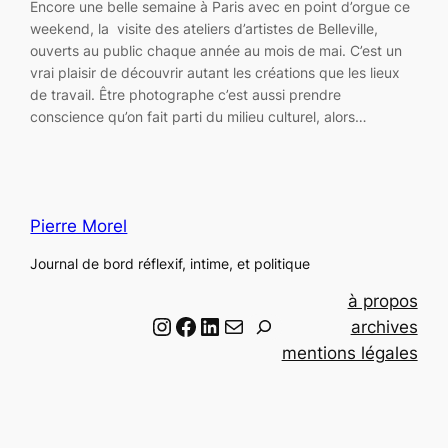
Encore une belle semaine à Paris avec en point d’orgue ce
weekend, la visite des ateliers d’artistes de Belleville,
ouverts au public chaque année au mois de mai. C’est un
vrai plaisir de découvrir autant les créations que les lieux
de travail. Être photographe c’est aussi prendre
conscience qu’on fait parti du milieu culturel, alors…
Pierre Morel
Journal de bord réflexif, intime, et politique
à propos
Instagram
Facebook
LinkedIn
Email
R
archives
e
mentions légales
c
h
e