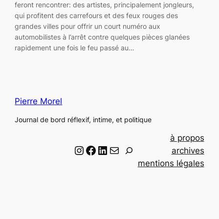
feront rencontrer: des artistes, principalement jongleurs,
qui profitent des carrefours et des feux rouges des
grandes villes pour offrir un court numéro aux
automobilistes à l’arrêt contre quelques pièces glanées
rapidement une fois le feu passé au…
Pierre Morel
Journal de bord réflexif, intime, et politique
à propos
Instagram
Facebook
LinkedIn
Email
R
archives
e
mentions légales
c
h
e
r