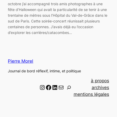
octobre j’ai accompagné trois amis photographes à une
fête d’Halloween qui avait la particularité de se tenir à une
trentaine de mètres sous l’Hôpital du Val-de-Grâce dans le
sud de Paris. Cette soirée-concert réunissait plusieurs
centaines de personnes. J’avais déjà eu l’occasion
d’explorer les carrières/catacombes…
Pierre Morel
Journal de bord réflexif, intime, et politique
à propos
Instagram
Facebook
LinkedIn
Email
R
archives
e
mentions légales
c
h
e