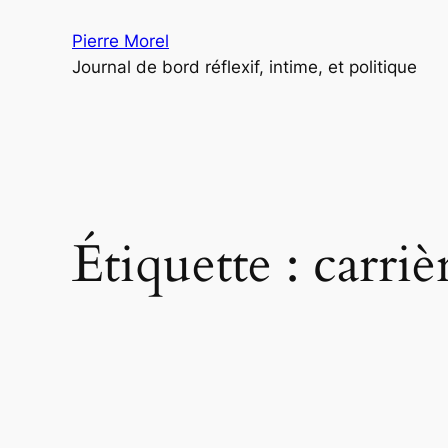
Aller
Pierre Morel
au
Journal de bord réflexif, intime, et politique
contenu
Étiquette :
carriè