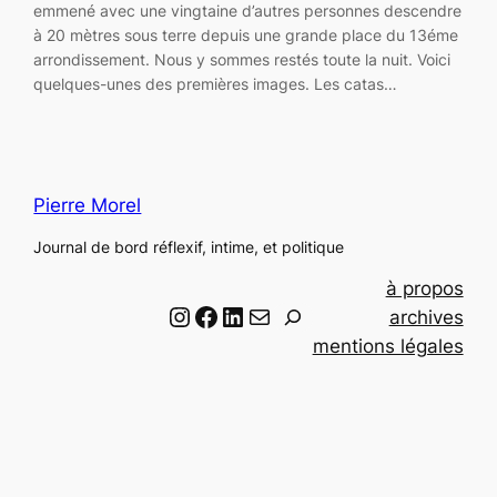
emmené avec une vingtaine d’autres personnes descendre
à 20 mètres sous terre depuis une grande place du 13éme
arrondissement. Nous y sommes restés toute la nuit. Voici
quelques-unes des premières images. Les catas…
Pierre Morel
Journal de bord réflexif, intime, et politique
à propos
Instagram
Facebook
LinkedIn
Email
R
archives
e
mentions légales
c
h
e
r
c