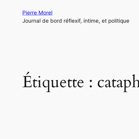
Aller
Pierre Morel
au
Journal de bord réflexif, intime, et politique
contenu
Étiquette :
cataph