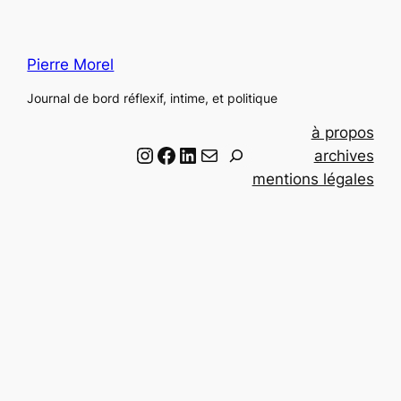
Pierre Morel
Journal de bord réflexif, intime, et politique
à propos
Instagram
Facebook
LinkedIn
Email
R
archives
e
mentions légales
c
h
e
r
c
h
e
r