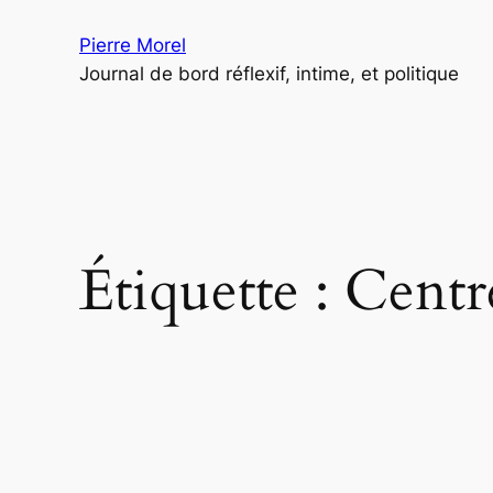
Aller
Pierre Morel
au
Journal de bord réflexif, intime, et politique
contenu
Étiquette :
Centre