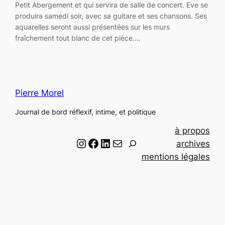
Petit Abergement et qui servira de salle de concert. Eve se
produira samedi soir, avec sa guitare et ses chansons. Ses
aquarelles seront aussi présentées sur les murs
fraîchement tout blanc de cet pièce.…
Pierre Morel
Journal de bord réflexif, intime, et politique
à propos
Instagram
Facebook
LinkedIn
Email
R
archives
e
mentions légales
c
h
e
r
c