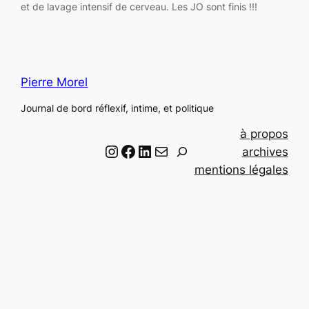
et de lavage intensif de cerveau. Les JO sont finis !!!
Pierre Morel
Journal de bord réflexif, intime, et politique
à propos
Instagram
Facebook
LinkedIn
Email
R
archives
e
mentions légales
c
h
e
r
c
h
e