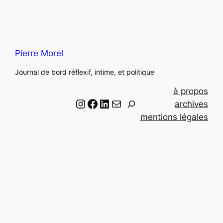
Pierre Morel
Journal de bord réflexif, intime, et politique
à propos
Instagram
Facebook
LinkedIn
Email
R
archives
e
mentions légales
c
h
e
r
c
h
e
r