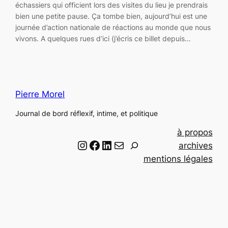
échassiers qui officient lors des visites du lieu je prendrais
bien une petite pause. Ça tombe bien, aujourd’hui est une
journée d’action nationale de réactions au monde que nous
vivons. A quelques rues d’ici (j’écris ce billet depuis…
Pierre Morel
Journal de bord réflexif, intime, et politique
à propos
Instagram
Facebook
LinkedIn
Email
R
archives
e
mentions légales
c
h
e
r
c