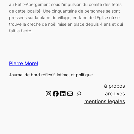
au Petit-Abergement sous l’impulsion du comité des fêtes
de cette localité. Une cinquantaine de personnes se sont
pressées sur la place du village, en face de l’Église où se
trouve la crèche de noël mise en place depuis 4 ans et qui
fait la fierté…
Pierre Morel
Journal de bord réflexif, intime, et politique
à propos
Instagram
Facebook
LinkedIn
Email
R
archives
e
mentions légales
c
h
e
r