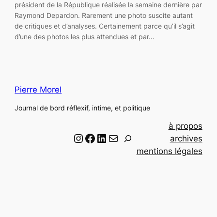
président de la République réalisée la semaine dernière par
Raymond Depardon. Rarement une photo suscite autant
de critiques et d’analyses. Certainement parce qu’il s’agit
d’une des photos les plus attendues et par…
Pierre Morel
Journal de bord réflexif, intime, et politique
à propos
Instagram
Facebook
LinkedIn
Email
R
archives
e
mentions légales
c
h
e
r
c