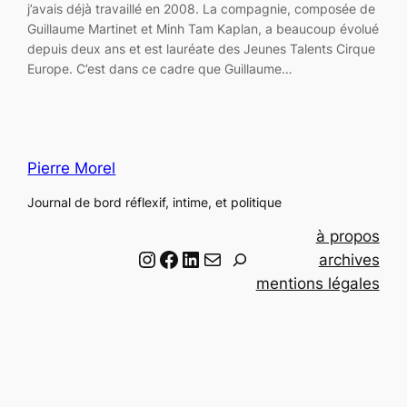
j’avais déjà travaillé en 2008. La compagnie, composée de
Guillaume Martinet et Minh Tam Kaplan, a beaucoup évolué
depuis deux ans et est lauréate des Jeunes Talents Cirque
Europe. C’est dans ce cadre que Guillaume…
Pierre Morel
Journal de bord réflexif, intime, et politique
à propos
Instagram
Facebook
LinkedIn
Email
R
archives
e
mentions légales
c
h
e
r
c