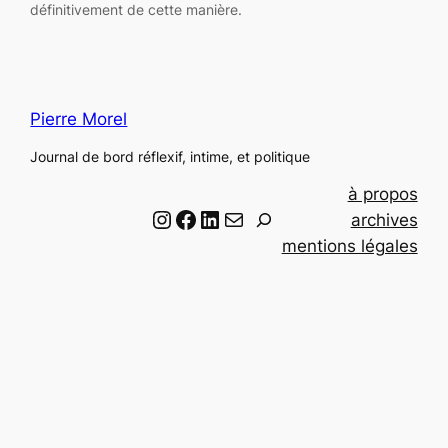
définitivement de cette manière.
Pierre Morel
Journal de bord réflexif, intime, et politique
à propos
Instagram
Facebook
LinkedIn
Email
R
archives
e
mentions légales
c
h
e
r
c
h
e