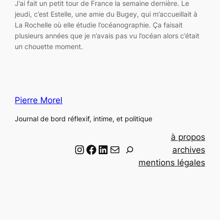
J’ai fait un petit tour de France la semaine dernière. Le
jeudi, c’est Estelle, une amie du Bugey, qui m’accueillait à
La Rochelle où elle étudie l’océanographie. Ça faisait
plusieurs années que je n’avais pas vu l’océan alors c’était
un chouette moment.
Pierre Morel
Journal de bord réflexif, intime, et politique
à propos
Instagram
Facebook
LinkedIn
Email
R
archives
e
mentions légales
c
h
e
r