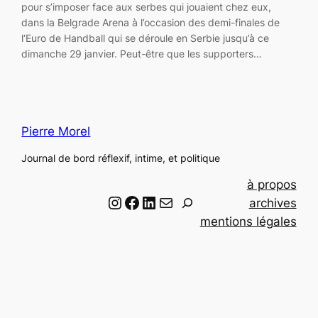
pour s’imposer face aux serbes qui jouaient chez eux,
dans la Belgrade Arena à l’occasion des demi-finales de
l‘Euro de Handball qui se déroule en Serbie jusqu’à ce
dimanche 29 janvier. Peut-être que les supporters…
Pierre Morel
Journal de bord réflexif, intime, et politique
à propos
Instagram
Facebook
LinkedIn
Email
R
archives
e
mentions légales
c
h
e
r
c