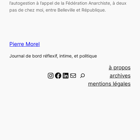
l’autogestion à l’appel de la Fédération Anarchiste, à deux
pas de chez moi, entre Belleville et République.
Pierre Morel
Journal de bord réflexif, intime, et politique
à propos
Instagram
Facebook
LinkedIn
Email
R
archives
e
mentions légales
c
h
e
r
c
h