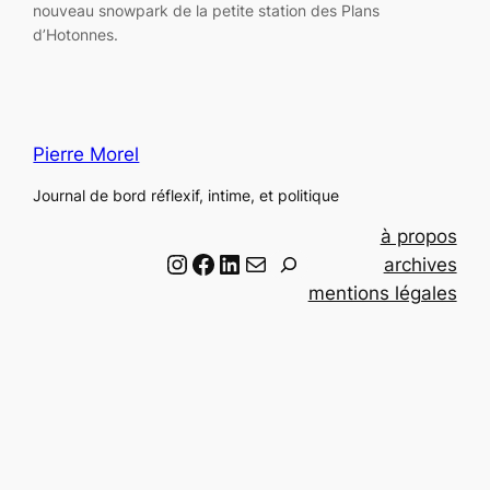
nouveau snowpark de la petite station des Plans
d’Hotonnes.
Pierre Morel
Journal de bord réflexif, intime, et politique
à propos
Instagram
Facebook
LinkedIn
Email
R
archives
e
mentions légales
c
h
e
r
c
h