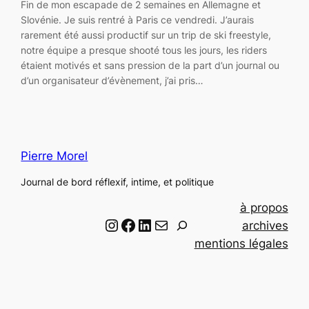
Fin de mon escapade de 2 semaines en Allemagne et
Slovénie. Je suis rentré à Paris ce vendredi. J’aurais
rarement été aussi productif sur un trip de ski freestyle,
notre équipe a presque shooté tous les jours, les riders
étaient motivés et sans pression de la part d’un journal ou
d’un organisateur d’évènement, j’ai pris…
Pierre Morel
Journal de bord réflexif, intime, et politique
à propos
Instagram
Facebook
LinkedIn
Email
R
archives
e
mentions légales
c
h
e