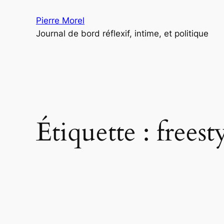
Aller
Pierre Morel
au
Journal de bord réflexif, intime, et politique
contenu
Étiquette :
freest