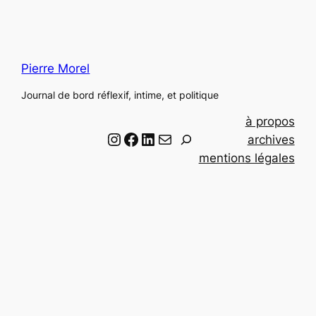
Pierre Morel
Journal de bord réflexif, intime, et politique
à propos
Instagram
Facebook
LinkedIn
Email
R
archives
e
mentions légales
c
h
e
r
c
h
e
r