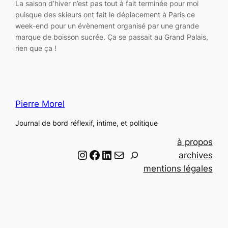
La saison d’hiver n’est pas tout à fait terminée pour moi
puisque des skieurs ont fait le déplacement à Paris ce
week-end pour un évènement organisé par une grande
marque de boisson sucrée. Ça se passait au Grand Palais,
rien que ça !
Pierre Morel
Journal de bord réflexif, intime, et politique
à propos
Instagram
Facebook
LinkedIn
Email
R
archives
e
mentions légales
c
h
e
r