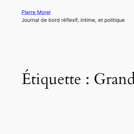
Aller
Pierre Morel
au
Journal de bord réflexif, intime, et politique
contenu
Étiquette :
Gran