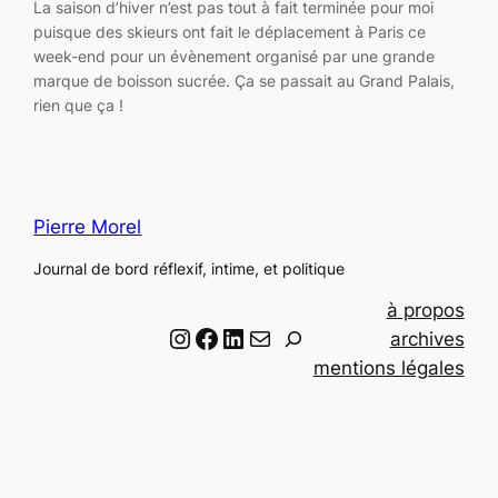
La saison d’hiver n’est pas tout à fait terminée pour moi
puisque des skieurs ont fait le déplacement à Paris ce
week-end pour un évènement organisé par une grande
marque de boisson sucrée. Ça se passait au Grand Palais,
rien que ça !
Pierre Morel
Journal de bord réflexif, intime, et politique
à propos
Instagram
Facebook
LinkedIn
Email
R
archives
e
mentions légales
c
h
e
r