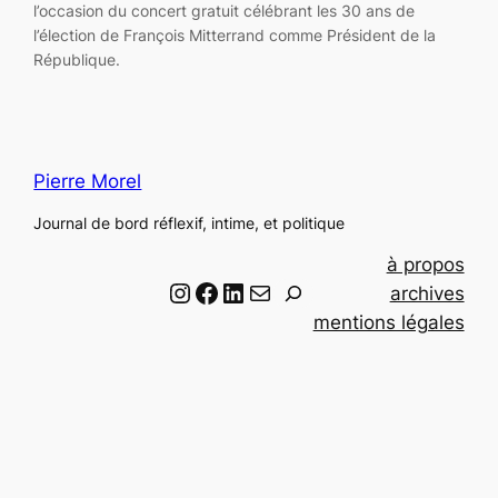
l’occasion du concert gratuit célébrant les 30 ans de
l’élection de François Mitterrand comme Président de la
République.
Pierre Morel
Journal de bord réflexif, intime, et politique
à propos
Instagram
Facebook
LinkedIn
Email
R
archives
e
mentions légales
c
h
e
r
c
h