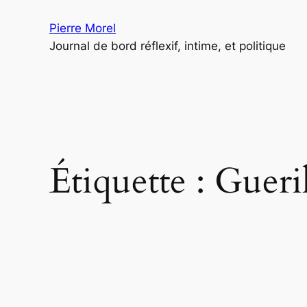
Aller
Pierre Morel
au
Journal de bord réflexif, intime, et politique
contenu
Étiquette :
Gueril