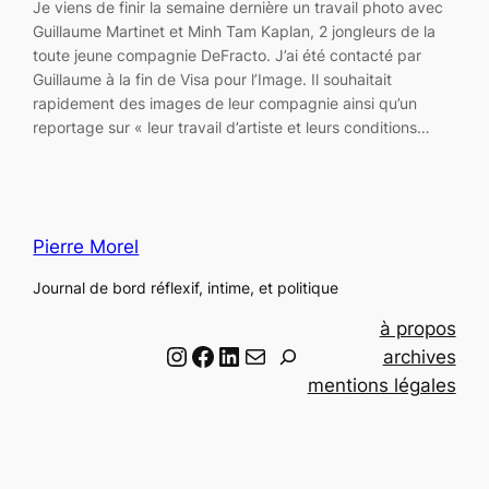
Je viens de finir la semaine dernière un travail photo avec
Guillaume Martinet et Minh Tam Kaplan, 2 jongleurs de la
toute jeune compagnie DeFracto. J’ai été contacté par
Guillaume à la fin de Visa pour l’Image. Il souhaitait
rapidement des images de leur compagnie ainsi qu’un
reportage sur « leur travail d’artiste et leurs conditions…
Pierre Morel
Journal de bord réflexif, intime, et politique
à propos
Instagram
Facebook
LinkedIn
Email
R
archives
e
mentions légales
c
h
e