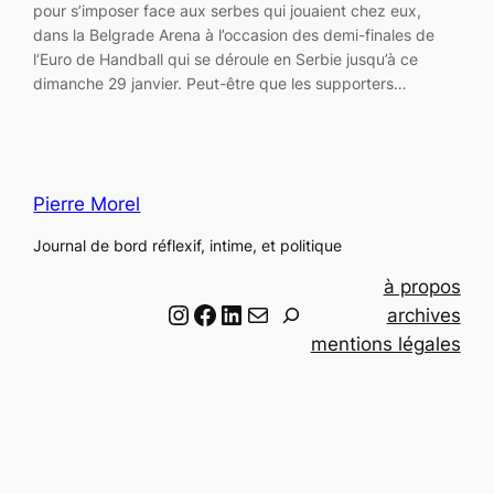
pour s’imposer face aux serbes qui jouaient chez eux,
dans la Belgrade Arena à l’occasion des demi-finales de
l‘Euro de Handball qui se déroule en Serbie jusqu’à ce
dimanche 29 janvier. Peut-être que les supporters…
Pierre Morel
Journal de bord réflexif, intime, et politique
à propos
Instagram
Facebook
LinkedIn
Email
R
archives
e
mentions légales
c
h
e
r
c