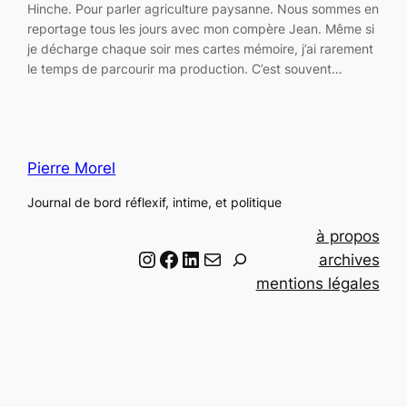
Hinche. Pour parler agriculture paysanne. Nous sommes en
reportage tous les jours avec mon compère Jean. Même si
je décharge chaque soir mes cartes mémoire, j’ai rarement
le temps de parcourir ma production. C’est souvent…
Pierre Morel
Journal de bord réflexif, intime, et politique
à propos
Instagram
Facebook
LinkedIn
Email
R
archives
e
mentions légales
c
h
e
r
c