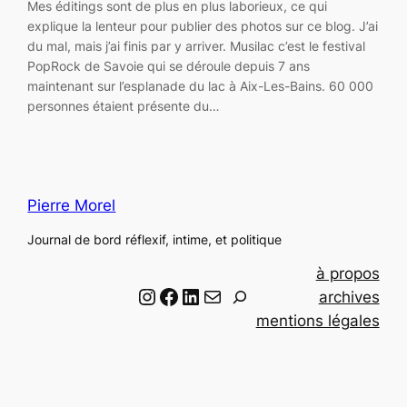
Mes éditings sont de plus en plus laborieux, ce qui
explique la lenteur pour publier des photos sur ce blog. J’ai
du mal, mais j’ai finis par y arriver. Musilac c’est le festival
PopRock de Savoie qui se déroule depuis 7 ans
maintenant sur l’esplanade du lac à Aix-Les-Bains. 60 000
personnes étaient présente du…
Pierre Morel
Journal de bord réflexif, intime, et politique
à propos
Instagram
Facebook
LinkedIn
Email
R
archives
e
mentions légales
c
h
e