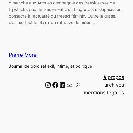
dimanche aux Arcs en compagnie des freeskieuses de
Lipstricks pour le lancement d’un blog pro sur skipass.com
consacré à l’actualité du freeski féminin. Outre la glisse,
c’est surtout le plaisir de retrouver le milieu…
Pierre Morel
Journal de bord réflexif, intime, et politique
à propos
Instagram
Facebook
LinkedIn
Email
R
archives
e
mentions légales
c
h
e
r
c