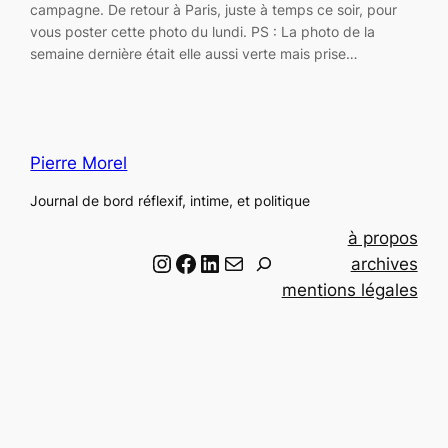
campagne. De retour à Paris, juste à temps ce soir, pour
vous poster cette photo du lundi. PS : La photo de la
semaine dernière était elle aussi verte mais prise…
Pierre Morel
Journal de bord réflexif, intime, et politique
à propos
Instagram
Facebook
LinkedIn
Email
R
archives
e
mentions légales
c
h
e
r
c
h